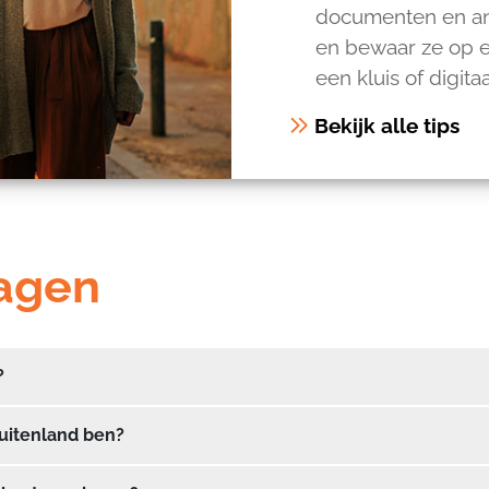
documenten en an
en bewaar ze op ee
een kluis of digita
Bekijk alle tips
ragen
?
 buitenland ben?