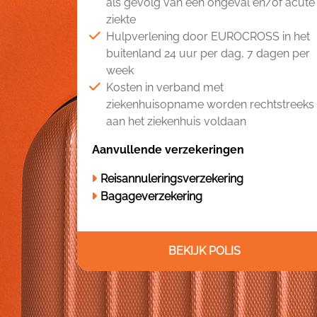
als gevolg van een ongeval en/of acute
ziekte
Hulpverlening door EUROCROSS in het
buitenland 24 uur per dag, 7 dagen per
week
Kosten in verband met
ziekenhuisopname worden rechtstreeks
aan het ziekenhuis voldaan
Aanvullende verzekeringen
Reisannuleringsverzekering
Bagageverzekering
BEKIJK POLIS