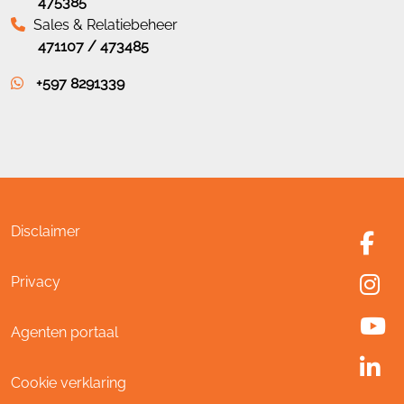
475385
Sales & Relatiebeheer
471107 / 473485
+597 8291339
Disclaimer
Privacy
Agenten portaal
Cookie verklaring